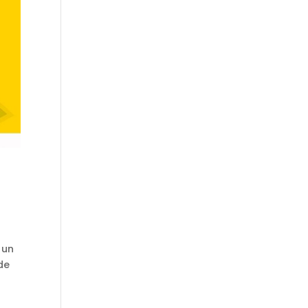
 un
de