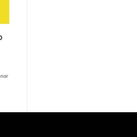
o
onar