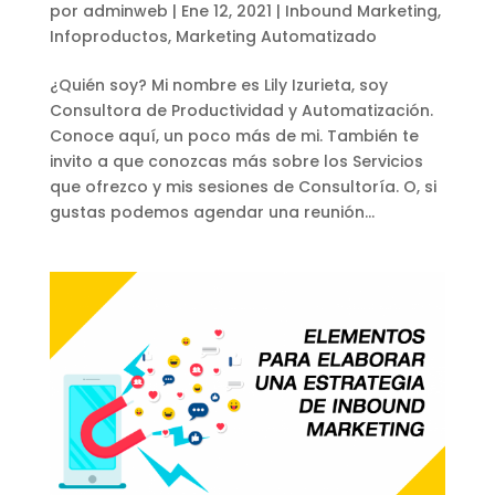
por
adminweb
|
Ene 12, 2021
|
Inbound Marketing
,
Infoproductos
,
Marketing Automatizado
¿Quién soy? Mi nombre es Lily Izurieta, soy
Consultora de Productividad y Automatización.
Conoce aquí, un poco más de mi. También te
invito a que conozcas más sobre los Servicios
que ofrezco y mis sesiones de Consultoría. O, si
gustas podemos agendar una reunión...