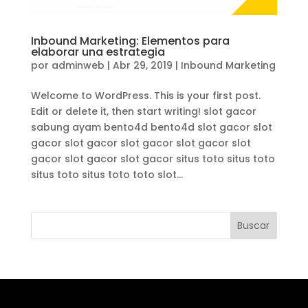
Inbound Marketing: Elementos para
elaborar una estrategia
por
adminweb
|
Abr 29, 2019
|
Inbound Marketing
Welcome to WordPress. This is your first post.
Edit or delete it, then start writing! slot gacor
sabung ayam bento4d bento4d slot gacor slot
gacor slot gacor slot gacor slot gacor slot
gacor slot gacor slot gacor situs toto situs toto
situs toto situs toto toto slot...